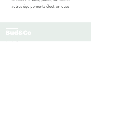
autres équipements électroniques.
Emballages
Accessoires
Blog
Nos magasins
budco.fr@gmail.com
Contact
2 Boulevard Paul Chabas
Avignon 84000, France
Livraisons
Mentions légales
Conditions générales de vente
Politique de confidentialité
S'inscrire