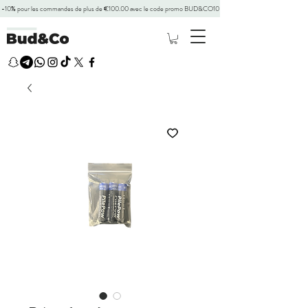
-10% pour les commandes de plus de €100.00 avec le code promo BUD&CO10