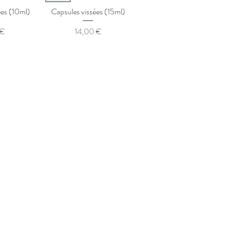
ées (10ml)
Capsules vissées (15ml)
ix
Prix
 €
14,00 €