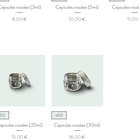
apsules vissées (3ml)
Capsules vissées (5ml)
Capsules viss
Prix
Prix
Pr
8,00 €
10,00 €
9,00
Aperçu rapide
Aperçu rapide
x50
x50
apsules vissées (20ml)
Capsules vissées (30ml)
Prix
Prix
15,00 €
18,00 €