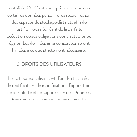
Toutefois, OJJO est susceptible de conserver
certaines données personnelles recueillies sur
des espaces de stockage distincts afin de
justifier, le cas échéant de la parfaite
exécution de ses obligations contractuelles ou
légales. Les données ainsi conservées seront
limitées à ce que strictement nécessaire.
6. DROITS DES UTILISATEURS
Les Utilisateurs disposent d'un droit d'accès,
de rectification, de modification, d'opposition,
de portabilité et de suppression des Données
Personnelles le concernant en écrivant à
l'adresse
info@ojjo.fr
La demande adressée à OJJO doit indiquer
les nom, prénom, e-mail et adresse de
l’Utilisateur ainsi que l’objet de la demande.